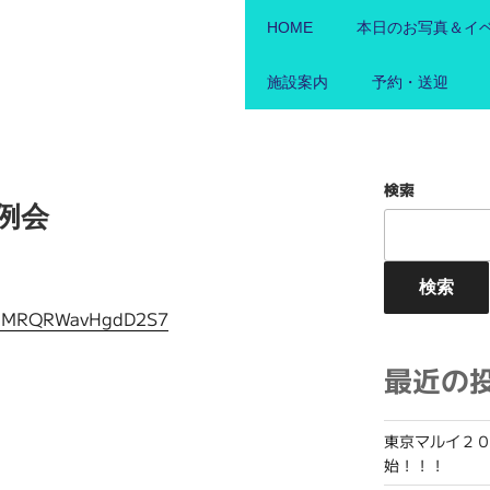
HOME
本日のお写真＆イ
施設案内
予約・送迎
検索
定例会
検索
/ip1MRQRWavHgdD2S7
最近の
東京マルイ２０
始！！！