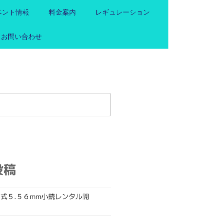
ベント情報
料金案内
レギュレーション
お問い合わせ
投稿
式５.５６mm小銃レンタル開