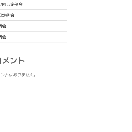
ガン回し定例会
平日定例会
例会
例会
コメント
メントはありません。